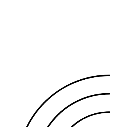
采集方式
每1,000株（含增值税）
切开法（FUT）
198万韩元
全剃发不切开（FUE）
209万韩元
条状剃发不切开（FUE）
231万韩元
部分剃发不切开（FUE）
253万韩元
不剃发不切开（FUE）
275万韩元
同时进行毛囊干细胞治疗可享套餐折扣。具体金额因移植株数
而异，请用上方计算器确认。