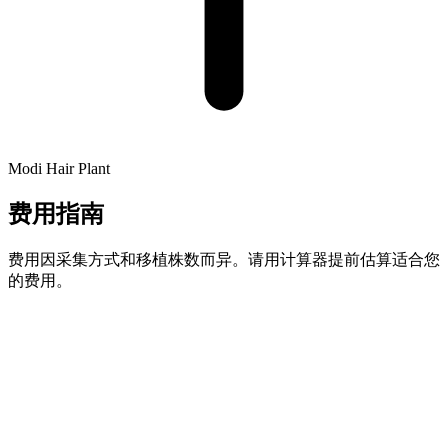
Modi Hair Plant
费用指南
费用因采集方式和移植株数而异。请用计算器提前估算适合您
的费用。
CALCULATOR
一分钟预估您的株数与费用
选择性别、脱发类型和目标部位，并上传一张照片，即可提前
获得预计移植株数与大致价格区间。