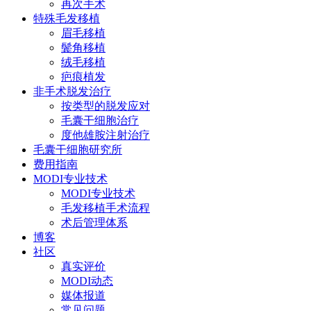
再次手术
特殊毛发移植
眉毛移植
鬓角移植
绒毛移植
疤痕植发
非手术脱发治疗
按类型的脱发应对
毛囊干细胞治疗
度他雄胺注射治疗
毛囊干细胞研究所
费用指南
MODI专业技术
MODI专业技术
毛发移植手术流程
术后管理体系
博客
社区
真实评价
MODI动态
媒体报道
常见问题