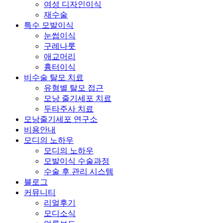
여성 디자인이식
재수술
특수 모발이식
눈썹이식
구레나룻
애교머리
흉터이식
비수술 탈모 치료
유형별 탈모 접근
모낭 줄기세포 치료
두타주사 치료
모낭줄기세포 연구소
비용안내
모디의 노하우
모디의 노하우
모발이식 수술과정
수술 후 관리 시스템
블로그
커뮤니티
리얼후기
모디소식