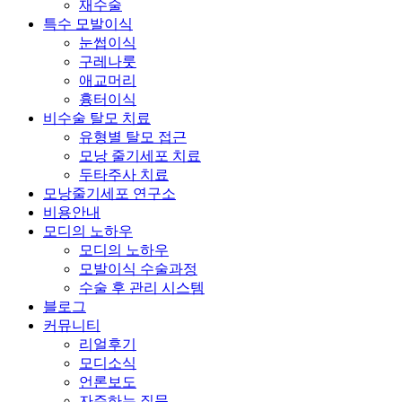
재수술
특수 모발이식
눈썹이식
구레나룻
애교머리
흉터이식
비수술 탈모 치료
유형별 탈모 접근
모낭 줄기세포 치료
두타주사 치료
모낭줄기세포 연구소
비용안내
모디의 노하우
모디의 노하우
모발이식 수술과정
수술 후 관리 시스템
블로그
커뮤니티
리얼후기
모디소식
언론보도
자주하는 질문