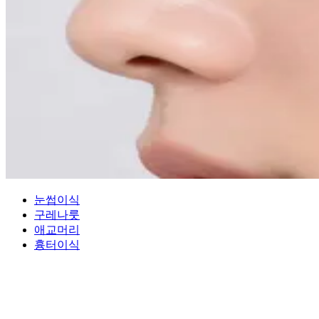
눈썹이식
구레나룻
애교머리
흉터이식
01
01
FEMALE SIDEBURNS