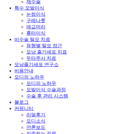
재수술
특수 모발이식
눈썹이식
구레나룻
애교머리
흉터이식
비수술 탈모 치료
유형별 탈모 접근
모낭 줄기세포 치료
두타주사 치료
모낭줄기세포 연구소
비용안내
모디의 노하우
모디의 노하우
모발이식 수술과정
수술 후 관리 시스템
블로그
커뮤니티
리얼후기
모디소식
언론보도
자주하는 질문